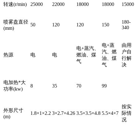
转速(r/min)
25000
22000
18000
18000
15000
喷雾盘直径
180-
50
120
120
150
340
(mm)
电+蒸
由用
电+蒸汽、
汽、燃
户自
热源
电
电
燃油、煤
油、煤
行解
气
气
决
电加热*大
8
35
70
99
功率(kw)
按实
外形尺寸
1.8×1×2.2
3×2.7×4.26
3.5×3.5×4.8
5.5×4×7
际情
(m)
况