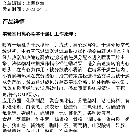
文章编辑：上海欧蒙
发布时间：2023-04-12
产品详情
实验室用离心喷雾干燥机工作原理：
喷雾干燥机为开式循环，并流式，离心式雾化。干燥介质空气
经过初、中效空气过滤器过滤后根据操作指令由鼓风机吸取再
经加热器加热通过高效过滤器的热风分配器进入喷雾干燥主
塔。液体物料根据操作指令经过蠕动泵，进入高速旋转的离心
喷头，在离心力作用下被分散成小雾滴。在喷雾干燥主塔内，
小雾滴与热风在充分接触，沿其特定路径进行热交换后被干燥
成为产品，然后通过旋风分离器实现分离，固体物料被收集，
气体介质再经过过滤后被排出。整套喷雾系统易清洁、无死
角,符合GMP要求。
应用范围：化学制品：聚合氯化铝、分散染料、活性染料、有
机催化剂、白炭黑、洗衣粉、硫酸锌、二氧化硅、偏硅酸钠、
氟化钾、碳酸钙、硫酸钾、无机催化剂、各种废液等。
食品：氨基酸、维生素、鸡蛋粉、骨粉、调味品、蛋白质、奶
粉、猪血粉、酱油粉、咖啡、茶、葡萄糖、山梨酸钾、果胶、
香精香料、蔬菜汁、酵母、淀粉类等