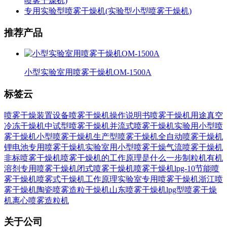
喷雾干燥机)
专用实验型喷雾干燥机(实验型小型喷雾干燥机)
推荐产品
小型实验室用喷雾干燥机OM-1500A
标签云
喷雾干燥装置设备
喷雾干燥机操作说明书
喷雾干燥机用途
真空
冷冻干燥机
中试型喷雾干燥机
并流式喷雾干燥机
实验用小型喷
雾干燥机
小型喷雾干燥机
生产型喷雾干燥机
全自动喷雾干燥机
锂电池专用喷雾干燥机
实验室用小型喷雾干燥
气流喷雾干燥机
非标喷雾干燥机
喷雾干燥机的工作原理是什么
一步制粒机
有机
溶剂专用喷雾干燥机
闭式喷雾干燥机
喷雾干燥机lpg-10
节能喷
雾干燥机
喷雾式干燥机工作原理
实验室专用喷雾干燥机
浙江喷
雾干燥机
陶瓷喷雾造粒干燥机
山东喷雾干燥机
lpg型喷雾干燥
机
离心喷雾造粒机
关于公司