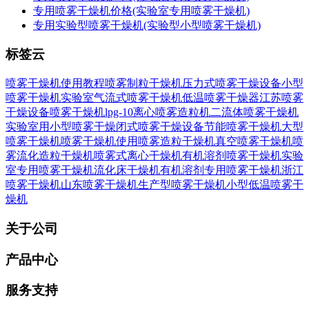
专用喷雾干燥机价格(实验室专用喷雾干燥机)
专用实验型喷雾干燥机(实验型小型喷雾干燥机)
标签云
喷雾干燥机使用教程
喷雾制粒干燥机
压力式喷雾干燥设备
小型
喷雾干燥机实验室
气流式喷雾干燥机
低温喷雾干燥器
江苏喷雾
干燥设备
喷雾干燥机lpg-10
离心喷雾造粒机
二流体喷雾干燥机
实验室用小型喷雾干燥
闭式喷雾干燥设备
节能喷雾干燥机
大型
喷雾干燥机
喷雾干燥机使用
喷雾造粒干燥机
真空喷雾干燥机
喷
雾流化造粒干燥机
喷雾式离心干燥机
有机溶剂喷雾干燥机
实验
室专用喷雾干燥机
流化床干燥机
有机溶剂专用喷雾干燥机
浙江
喷雾干燥机
山东喷雾干燥机
生产型喷雾干燥机
小型低温喷雾干
燥机
关于公司
产品中心
服务支持