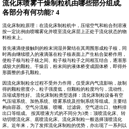
流化床喷雾干燥制粒机由哪些部分组成,
各部分有何功能? 4
流化床制粒原理：在流化床制粒机中，压缩空气和粘合剂溶液
按一定比例由喷嘴雾化并喷至流化床层上正处于流化状态的物
料粉末上。
首先液滴使接触到的粉末润湿并聚结在其周围形成粒子核，同
时再由继续喷入的液滴落在粒子核表面上产生粘合架桥作用，
使粒子核与粒子核之间、粒子核与粒子之间相互结合，逐渐形
成较大的颗粒。干燥后，粉末间的液体桥变成固体桥，即得外
形圆整的多孔颗粒。
因流化床制粒全过程不受外力作用，仅受床内气流影响，故制
得的颗粒密度小，粒子强度低，但颗粒的粒度均匀，流动性、
压缩成形性好。 流化床制粒类型选择：流化床制粒设备有空
气压缩系统、加热系统、喷雾系统及控制系统等组成。主要结
构由容器、空气分流板、喷嘴、过滤袋、空气进出口、物料排
出口等组成。 按其喷液方式的不同分为3类：顶喷流化床、转
动切喷流化床、底喷流化床。流化床制粒一般选择顶喷流化
床。近年来，为了发挥流化床制粒的优势，亦出现了一系列以