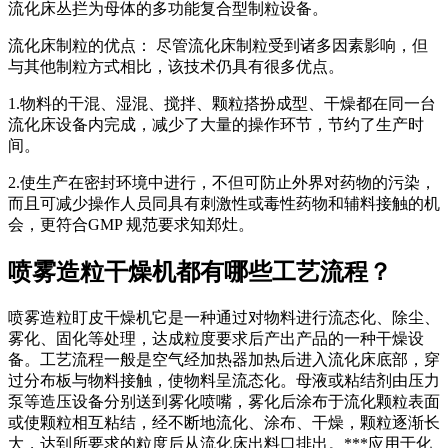
流化床丛拦为母体的多功能复合型制粒设备。
流化床制粒的优点： 尽管流化床制粒受到诸多因素影响，但
与其他制粒方式相比，该技术仍具有很多优点。
1.物料的干混、湿混、搅拌、颗粒搭扮成型、干燥都在同一台
流化床设备内完成，减少了大量的操作环节，节约了生产时
间。
2.使生产在密封环境中进行，不但可防止外界对药物的污染，
而且可减少操作人员同具有刺激性或毒性药物和辅料接触的机
会，更符合GMP 规范要求知郑灶。
喷雾造粒干燥机都有哪些工艺流程？
喷雾造粒盯皮干燥机它是一种通过对物料进行流态化、除尘、
雾化、固化等处理，达成粒度要求后产出产品的一种干燥设
备。工艺流程一般是空气经加热器加热后进入流化床底部，穿
过分布板与物料接触，使物料呈流态化。母液或粘结剂由压力
泵等造压设备分别送到雾化喷嘴，雾化后涂布于流化颗粒表面
或使颗粒相互粘结，经不断地流化、涂布、干燥，颗粒逐渐长
大，达到所要求的粒度后从流化床出料口排出。***应用于化