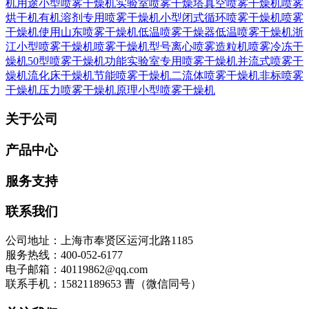
机用途
小型喷雾干燥机实验室
喷雾干燥塔
真空喷雾干燥机
喷雾
烘干机
有机溶剂专用喷雾干燥机
小型闭式循环喷雾干燥机
喷雾
干燥机使用
山东喷雾干燥机
低温喷雾干燥器
低温喷雾干燥机
浙
江小型喷雾干燥机
喷雾干燥机型号
离心喷雾造粒机
喷雾冷冻干
燥机
50型喷雾干燥机功能
实验室专用喷雾干燥机
并流式喷雾干
燥机
流化床干燥机
节能喷雾干燥机
二流体喷雾干燥机
非标喷雾
干燥机
压力喷雾干燥机原理
小型喷雾干燥机
关于公司
产品中心
服务支持
联系我们
公司地址：上海市奉贤区运河北路1185
服务热线：400-052-6177
电子邮箱：40119862@qq.com
联系手机：15821189653 曹（微信同号）