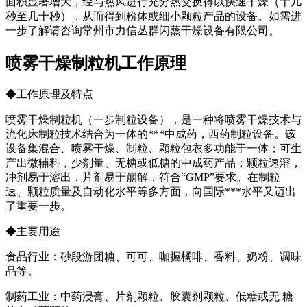
面积显著增大，经与热风进行充分热交换得以快速干燥（十几
秒至几十秒），从而得到粉体或细小颗粒产品的设备。如需进
一步了解请咨询常州市力信丛群闪蒸干燥设备有限公司。
喷雾干燥制粒机工作原理
◆工作原理及特点
喷雾干燥制粒机（一步制粒设备），是一种将喷雾干燥技术与
流化床制粒技术结合为一体的***中成药，西药制粒设备。该
设备集混合、喷雾干燥、制粒、颗粒包衣多功能于一体；可生
产出微辅料，少剂量、无糖或低糖的中成药产品；颗粒速溶，
冲剂易于溶出，片剂易于崩解，符合“GMP”要求。在制粒
速、颗粒质量及自动化水平等多方面，向国际***水平又迈出
了重要一步。
◆主要用途
食品行业：砂段游团糖、可可、咖握橘啡、香料、奶粉、调味
品等。
制药工业：中药浸膏、片剂颗粒、胶囊剂颗粒、低糖或无 糖