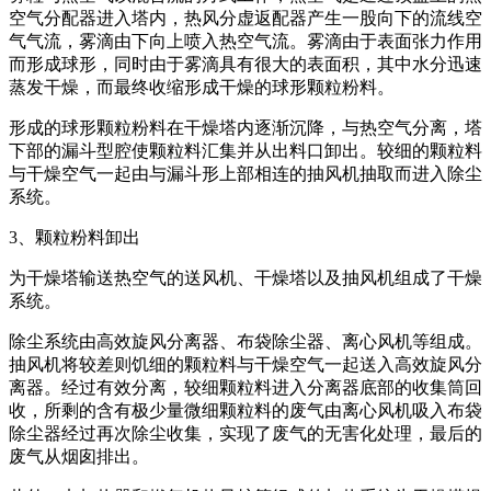
空气分配器进入塔内，热风分虚返配器产生一股向下的流线空
气气流，雾滴由下向上喷入热空气流。雾滴由于表面张力作用
而形成球形，同时由于雾滴具有很大的表面积，其中水分迅速
蒸发干燥，而最终收缩形成干燥的球形颗粒粉料。
形成的球形颗粒粉料在干燥塔内逐渐沉降，与热空气分离，塔
下部的漏斗型腔使颗粒料汇集并从出料口卸出。较细的颗粒料
与干燥空气一起由与漏斗形上部相连的抽风机抽取而进入除尘
系统。
3、颗粒粉料卸出
为干燥塔输送热空气的送风机、干燥塔以及抽风机组成了干燥
系统。
除尘系统由高效旋风分离器、布袋除尘器、离心风机等组成。
抽风机将较差则饥细的颗粒料与干燥空气一起送入高效旋风分
离器。经过有效分离，较细颗粒料进入分离器底部的收集筒回
收，所剩的含有极少量微细颗粒料的废气由离心风机吸入布袋
除尘器经过再次除尘收集，实现了废气的无害化处理，最后的
废气从烟囱排出。