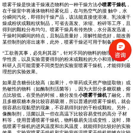
喷雾干燥是快速干燥液态物料的一种干燥方法
小喷雾干燥机
，
在干燥室中将液体物料经雾化后，在与热空气的接 触中，水
分瞬间汽化，即得到干燥产品，该法能直接使溶液、乳浊液干
燥成粉状或颗粒状制品，可省去蒸发、浓缩、粉碎等工序，且
得到的颗粒分布均匀。喷雾干燥具有传热快，水分蒸发迅速，
干燥时间瞬间的特点，且制品质量好，溶解性能也好，能改善
某些制剂的溶出速率，此外，喷雾干燥还可用于制备微胶囊。
“工欲善其事，必先利其器”，针对不同的物料的物理性质或化
学性质，以及实验需要得到的粉末或颗粒的大小和溶解性等，
科研人员可能需要不同类型的实验室喷雾干燥机，才能得到最
理想的实验效果。
如果是含糖份比较高（如果汁，中草药或天然产物提取物）或
热敏性的物料（如酶制剂活菌等），因为大部分多糖双糖，熔
点比较低，在受热的时候，糖分发生
小喷雾干燥机
了融化，而
且多糖双糖本身比较容易吸潮，所以普通的喷雾干燥机，就会
很容易出现黏壁的现象，不容易得到好的干粉或颗粒。另外，
像酶制剂，活菌以及一些在高温下比较容易变性的高分 子材
料等，使用普通喷雾干燥机，物料极易失活或变性，这时，降
低喷雾干燥机的进风温度和出风温度，就能得到比较好的实验
效果，实验室喷雾干燥机和实验室低温喷雾干燥机能够在比较