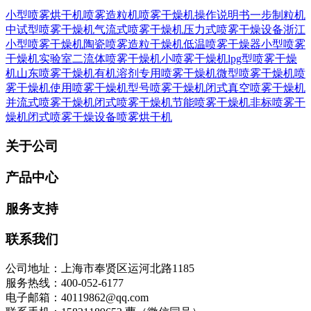
小型喷雾烘干机
喷雾造粒机
喷雾干燥机操作说明书
一步制粒机
中试型喷雾干燥机
气流式喷雾干燥机
压力式喷雾干燥设备
浙江
小型喷雾干燥机
陶瓷喷雾造粒干燥机
低温喷雾干燥器
小型喷雾
干燥机实验室
二流体喷雾干燥机
小喷雾干燥机
lpg型喷雾干燥
机
山东喷雾干燥机
有机溶剂专用喷雾干燥机
微型喷雾干燥机
喷
雾干燥机使用
喷雾干燥机型号
喷雾干燥机闭式
真空喷雾干燥机
并流式喷雾干燥机
闭式喷雾干燥机
节能喷雾干燥机
非标喷雾干
燥机
闭式喷雾干燥设备
喷雾烘干机
关于公司
产品中心
服务支持
联系我们
公司地址：上海市奉贤区运河北路1185
服务热线：400-052-6177
电子邮箱：40119862@qq.com