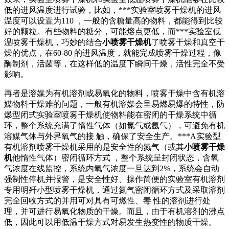
低的进风温度进行试验，比如，***实验室喷雾干燥机的进风
温度可以设置为110 ，一般的含糖量高的物料，都能得到比较
好的颗粒。有些物料的糖分，可能熔点更低，而***实验室低
温喷雾干燥机，巧妙的结合
小喷雾干燥机
了喷雾干燥和真空干
燥的优点，在60-80 的进风温度，就能完成喷雾干燥过程，像
酶制剂，活菌等，在这样低的温度下瞬间干燥，活性完全不受
影响。
再者是溶媒为有机溶剂或易氧化的物料，喷雾干燥中含有机溶
媒物料干燥难的问题，一般有机溶媒会呈易燃易爆的特性，防
爆型闭式实验室喷雾干燥机使物料能在密闭的干燥系统中循
环，整个系统充满了惰性气体（如氮气或氩气），可避免有机
溶媒气体与外界氧气的接 触，确保了安全生产。***A实验型
有机溶剂喷雾干燥机采用的是安全性的氮气（或其
小喷雾干燥
机
他惰性气体）密闭循环方式 ，整个系统呈封闭状态，含氧
气浓度在线监控，系统内氧气浓度一旦达到2%，系统会自动
强制性停机并报警，是安全性好、操作简便的实验室有机溶剂
专用明歼小型喷雾干燥机，通过氮气密闭循环方式及采取溶剂
完全回收方式的并用可对具有可燃性、毒 性的溶剂进行处
理，并可进行易氧化物质的干燥。而且，由于有机溶剂的沸点
低，因此可以用低温干燥方式对易发生热变性的物质干燥。