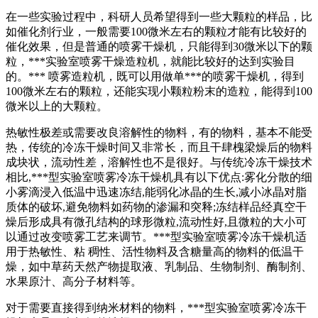
在一些实验过程中，科研人员希望得到一些大颗粒的样品，比
如催化剂行业，一般需要100微米左右的颗粒才能有比较好的
催化效果，但是普通的喷雾干燥机，只能得到30微米以下的颗
粒，***实验室喷雾干燥造粒机，就能比较好的达到实验目
的。*** 喷雾造粒机，既可以用做单***的喷雾干燥机，得到
100微米左右的颗粒，还能实现小颗粒粉末的造粒，能得到100
微米以上的大颗粒。
热敏性极差或需要改良溶解性的物料，有的物料，基本不能受
热，传统的冷冻干燥时间又非常长，而且干肆槐梁燥后的物料
成块状，流动性差，溶解性也不是很好。与传统冷冻干燥技术
相比,***型实验室喷雾冷冻干燥机具有以下优点:雾化分散的细
小雾滴浸入低温中迅速冻结,能弱化冰晶的生长,减小冰晶对脂
质体的破坏,避免物料如药物的渗漏和突释;冻结样品经真空干
燥后形成具有微孔结构的球形微粒,流动性好,且微粒的大小可
以通过改变喷雾工艺来调节。***型实验室喷雾冷冻干燥机适
用于热敏性、粘 稠性、活性物料及含糖量高的物料的低温干
燥，如中草药天然产物提取液、乳制品、生物制剂、酶制剂、
水果原汁、高分子材料等。
对于需要直接得到纳米材料的物料，***型实验室喷雾冷冻干