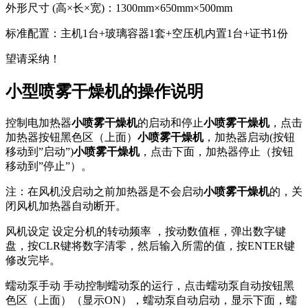
外形尺寸 (高×长×宽)：1300mm×650mm×500mm
标准配置：主机1台+玻璃容器1套+空压机内置1台+证书1份
望请采纳！
小型喷雾干燥机的操作说明
控制电加热器
小喷雾干燥机
的启动和停止
小喷雾干燥机
，点击
加热器按钮黑色区（上面）
小喷雾干燥机
，加热器启动(按钮
移动到”启动”)
小喷雾干燥机
，点击下面，加热器停止（按钮
移动到”停止”）。
注：在风机没启动之前加热器是不会启动
小喷雾干燥机
的，关
闭风机加热器自动断开。
风机设定 设定分机的转动频率 ，按动数值框，弹出数字键
盘，按CLR键将数字清零，然后输入所需的值，按ENTER键
修改完毕。
蠕动泵手动 手动控制蠕动泵的运行，点击蠕动泵自动按钮黑
色区（上面）（显示ON），蠕动泵自动启动，显示下面，蠕