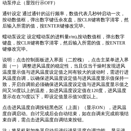
动泵停止（显毁行示OFF）
通针设定 通过通针的运行频率，数值代表几秒钟启动一次，
按动数值框，弹出数字键伍余友盘，按CLR键将数字清零，然
后输入所需的值，按ENTER键修改完毕。
蠕动泵设定 设定蠕动泵的进料量r/m),按动数值框，弹出数字
键盘，按CLR键将数字清零，然后输入所需的值，按ENTER
键修改完毕。
说明：点击控制面板进入界面（二腔槐），点击主菜单进入界
面（一） 调整进风温度的稳定性，当且仅当干燥时发现进风
温度显示值与进风温度设定值之间有较大的波动时，需进行进
风温度自调，以确保进风温度设定值与进风温度显示值保持一
致，开启自调前必须确保进风温度设定值与进风温度显示值之
间又50度以上的温差，如进风温度设定值在120度，进风温度
显示在在70度以下，即设定值显示值50度以上。
点击进风温度自调按钮黑色区（上面）（显示ON），进风温
度自调启动。自讨完成后会自动结束，如在自调未完成前项结
束自调，需点击进风温度自调结束按钮。
注：将风机和加热器启动后进行进风温度自调功能， 显示进