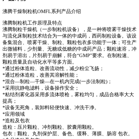
沸腾干燥制粒机OMFL系列产品介绍
沸腾制粒机工作原理及特点
沸腾制粒干燥机（一步制粒机设备），是一种将喷雾干燥技术
与流化床制粒技术结合为一体的中成药，西药制粒设备。该设
备集混合、喷雾干燥、制粒、颗粒包衣多功能于一体；可生产
出微辅料，少剂量、无糖或低糖的中成药产品；颗粒速溶，冲
剂易于溶出，片剂易于崩解，符合“GMP”要求。在制粒速、
颗粒质量及自动化水平等多方面。
*通过粉体造粒、改善流动性，减少粉尘飞扬；
*通过粉体造粒，改善其溶解性能；
*混合—制粒—干燥—在一机内完成(一步法制粒)；
*采用抗静电滤料，设备操作安全；
*粘结剂雾化器采用多流体喷枪，雾粒均匀，成品合格率大大
提高；
*设备无死角，装卸料轻便快速、冲洗干净。
*应用领域
*造粒及包衣
造粒：压片颗粒、冲剂颗粒、胶囊用颗粒。
包衣：颗粒、丸剂保护层、备色、缓释、薄膜、肠溶 包衣。