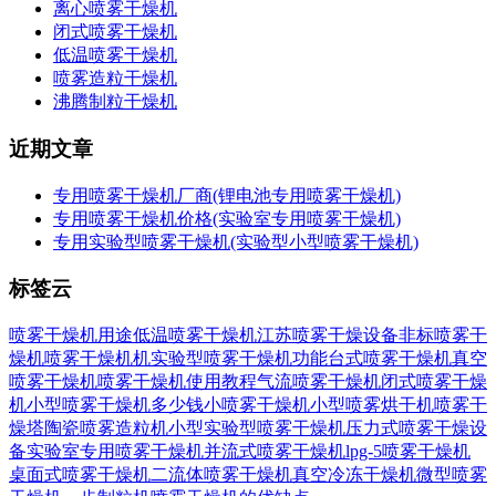
离心喷雾干燥机
闭式喷雾干燥机
低温喷雾干燥机
喷雾造粒干燥机
沸腾制粒干燥机
近期文章
专用喷雾干燥机厂商(锂电池专用喷雾干燥机)
专用喷雾干燥机价格(实验室专用喷雾干燥机)
专用实验型喷雾干燥机(实验型小型喷雾干燥机)
标签云
喷雾干燥机用途
低温喷雾干燥机
江苏喷雾干燥设备
非标喷雾干
燥机
喷雾干燥机机
实验型喷雾干燥机功能
台式喷雾干燥机
真空
喷雾干燥机
喷雾干燥机使用教程
气流喷雾干燥机
闭式喷雾干燥
机
小型喷雾干燥机多少钱
小喷雾干燥机
小型喷雾烘干机
喷雾干
燥塔
陶瓷喷雾造粒机
小型实验型喷雾干燥机
压力式喷雾干燥设
备
实验室专用喷雾干燥机
并流式喷雾干燥机
lpg-5喷雾干燥机
桌面式喷雾干燥机
二流体喷雾干燥机
真空冷冻干燥机
微型喷雾